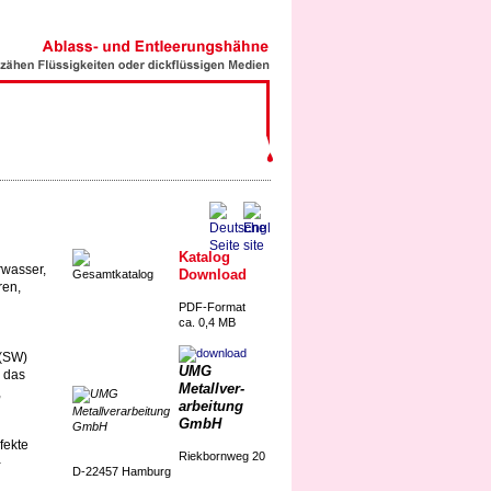
Katalog
rwasser,
Download
ren,
PDF-Format
ca. 0,4 MB
 (SW)
UMG
n das
Metallver-
,
arbeitung
GmbH
fekte
Riekbornweg 20
-
D-22457 Hamburg