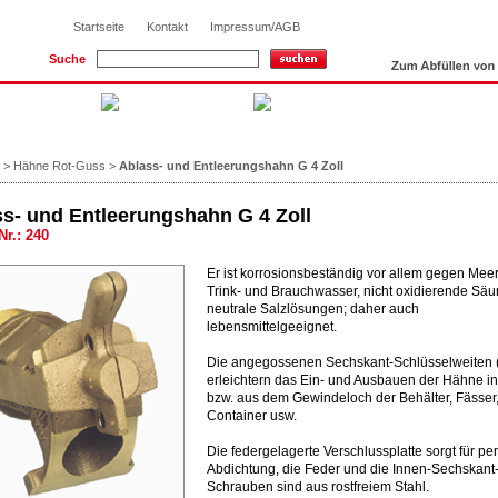
Startseite
Kontakt
Impressum/AGB
Suche
>
Hähne Rot-Guss
>
Ablass- und Entleerungshahn G 4 Zoll
s- und Entleerungshahn G 4 Zoll
Nr.: 240
Er ist korrosionsbeständig vor allem gegen Mee
Trink- und Brauchwasser, nicht oxidierende Säu
neutrale Salzlösungen; daher auch
lebensmittelgeeignet.
Die angegossenen Sechskant-Schlüsselweiten
erleichtern das Ein- und Ausbauen der Hähne i
bzw. aus dem Gewindeloch der Behälter, Fässer
Container usw.
Die federgelagerte Verschlussplatte sorgt für per
Abdichtung, die Feder und die Innen-Sechskant
Schrauben sind aus rostfreiem Stahl.