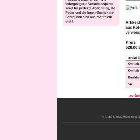
federgelagerte Verschlussplatte
sorgt für perfekte Abdichtung, die
Feder und die Innen-Sechskant-
Schrauben sind aus rostfreiem
Stahl.
Artikeld
aus
Rot
verwend
Preis
520,00
Artikel-N
Gewinde i
Gewinde
Durchlas
SW
zurüc
© UMG Metallverarbeitung Gm