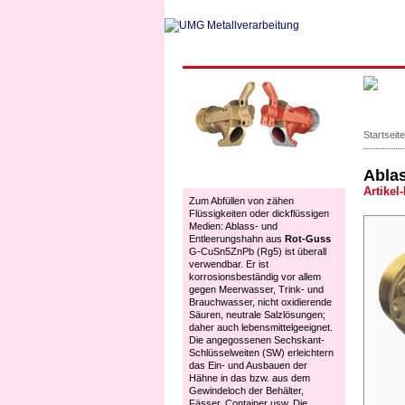
Startseite
Ablas
Hähne Rot-Guss
Artikel-
Zum Abfüllen von zähen
Flüssigkeiten oder dickflüssigen
Medien: Ablass- und
Entleerungshahn aus
Rot-Guss
G-CuSn5ZnPb (Rg5) ist überall
verwendbar. Er ist
korrosionsbeständig vor allem
gegen Meerwasser, Trink- und
Brauchwasser, nicht oxidierende
Säuren, neutrale Salzlösungen;
daher auch lebensmittelgeeignet.
Die angegossenen Sechskant-
Schlüsselweiten (SW) erleichtern
das Ein- und Ausbauen der
Hähne in das bzw. aus dem
Gewindeloch der Behälter,
Fässer, Container usw. Die