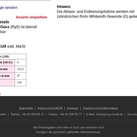
Hinweis
Die Ablass- und Entleerungshähne werden mit
zylindrischen Rohr-Whitworth-Gewinde (G) gelie
Ansicht vergrößern
etails
-Guss
(Rg5) ist überall
bar
 EUR
exkl. MwSt.
r. (240)
n Zoll (G)
4
 in mm
113,1
s in mm
97
110
k
Startseite
|
Impressum/AGB
|
Kontakt
|
Datenschutzinformation
bH | Telefon: +49 40 559726 17 | Telefax: +49 40 559726 77 | E-Mail: info[at]umg-metall.de | Techni
Alle Preisangaben sind netto in Euro und verstehen sich
zuzüglich der gesetzlich geltenden Mehrwertsteuer.